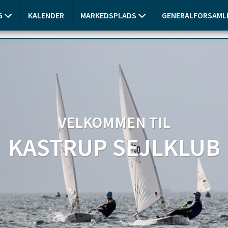
G
KALENDER
MARKEDSPLADS
GENERALFORSAMLI
VELKOMMEN TIL
KASTRUP SEJLKLUB