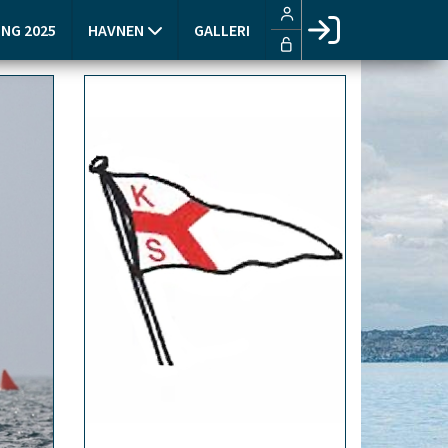
NG 2025
HAVNEN
GALLERI
Facebook login
Husk mig
Glemt password
Opret profil
LOG IND