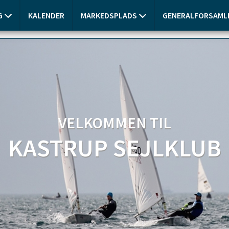
G
KALENDER
MARKEDSPLADS
GENERALFORSAMLI
VELKOMMEN TIL
KASTRUP SEJLKLUB